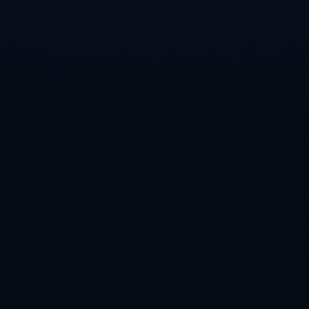
渐意识到，单靠出色的身体素质和技巧是不够的，心理素质的增强
同样重要。
通过不断的学习与成长，董方卓开始学会欣赏身边的每一场比赛，
不论长度与结果如何。这种心态的转变，使他能够更客观地看待自
己的职业生涯。即便无法在曼联取得辉煌成就，他仍然为自己努力
过而感到自豪。
#### **努力的见证**