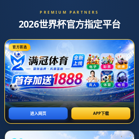
新闻中心
董方卓谈曼联生涯：作为球员肯定不成功，但