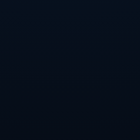
尔一直以来是皇家马德里防线上的中坚力量。他的敏捷、精准判断以及在
的情况下，**皇马的防线上或将出现明显的漏洞**。这次受伤不仅可能
影响。
析显示，在过去几个赛季中，当卡瓦哈尔缺阵的时候，皇家马德里的防守
，同时也让我们更加关注卡瓦哈尔康复过程中的每一个进展。
病恢复的挑战和机遇**