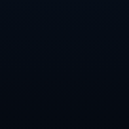
瓦哈尔面临着恢复过程中的诸多挑战，但这也是一个重新审视和调整的机
尽所能以确保卡瓦哈尔能够尽早回归。与此同时，年轻球员可能获得宝贵
的一场比赛中，与卡瓦哈尔类似受伤的球员何塞·路易斯·加亚取得了明显
训练安排**，完全可以在不影响职业生涯的情况下重返赛场。卡瓦哈尔
新布局：教练团队的应对策略**
格诺的担忧不仅反映了球队对卡瓦哈尔健康的重视，还表达了他对如何填
时间内制定有效的战术，以应对接下来的挑战。**新的战术安排将考验球
会。
入新鲜血液与调整阵容，球队可能在选手的个体发展和整体战术制定两方
的调整，却意外收获新星一般，这次变动也有可能为皇家马德里带来意想
述，布特拉格诺对卡瓦哈尔的担忧是有道理的，这不仅是关于一名球员的
略，皇家马德里或许能在逆境中找到新的突破口。**球队凝聚力的增强和
：哈登预计将重回老东家火箭 火箭期待与他重聚
：哈弗茨对旧主打进2球 引发切尔西球迷不满