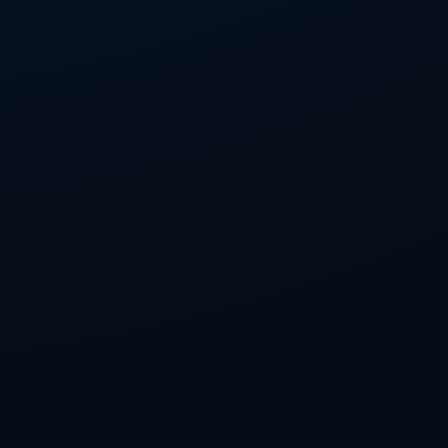
比赛中所展现的拼搏精神，为球队赢得了无数胜利。在
影响他个人的职业生涯发展，也对球队在联赛中的排名产
效率明显下降。**这一事实引发了对球队应急措施的讨