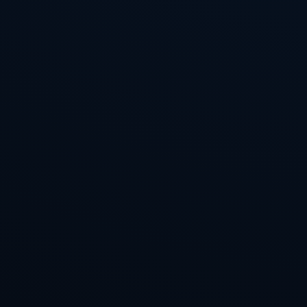
卡瓦哈
没有他
生重大
案例分
论**
全国服务热线：028-5350046
地 址 ：广东省汕尾市城区红草镇
邮 编 ：441502
电 话 ：18336925620
传 真 ：028-5350046
**伤