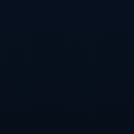
莱斯特城多年来以坚实的青训体系和战术素养闻名，尤其是在2015-
2016赛季的英超奇迹夺冠后，成了“黑马”的代名词。但是即便是最
成功的俱乐部也需要不断更新换代以保持竞争力。这次球员变动看
似损失，实则是**为球队注入新鲜血液**的良机。通过引入新的球
员，莱斯特城可以在保持基础实力的同时，在战术层面上获得创新
和突破。
**分析离队球员的影响**
从球员离队的名单来看，其中包括一些曾对莱斯特城取得成功起到
关键作用的老将。这次告别不仅对球迷情感造成冲击，也意味着球
队在中场和锋线等关键位置上将面临挑战。尽管如此，**这同时为年
轻球员提供了施展才华的舞台**。正如曼联在过去几年的换血过程
中，培养出了拉什福德等潜力新星，莱斯特城也有望通过相似的策
略，造就更多年轻天才。
**案例比较：从切尔西的转型学习**