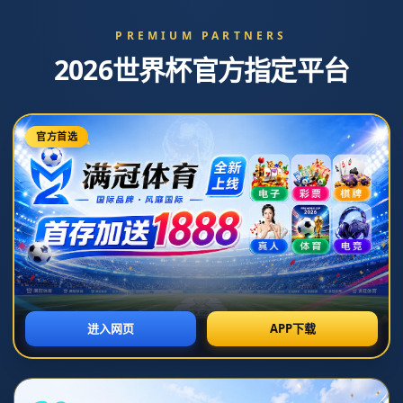
新闻中心
開啟漫長重建之路 萊斯特城宣布7名一線隊球員