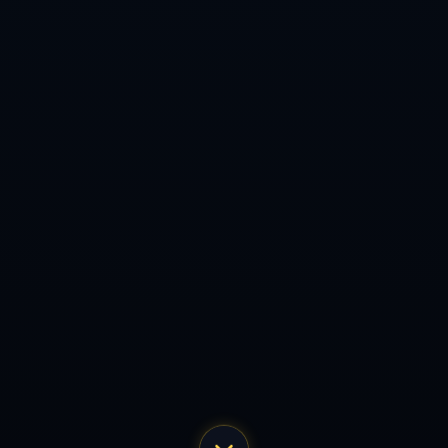
在过去的赛季中，切尔西足球俱乐部也进行了一次大规模的球员变
动，通过引进新人和调整战术重塑了俱乐部的整体面貌。这一做法
使得他们在面对竞争对手时，更加具有灵活性和攻击性。**莱斯特城
可以从切尔西的成功案例中得到启发，在重建过程中，保持灵活的
战术思维**，并根据比赛需要，及时作出调整。
**关键词转型的重要性**
在现代足球中，**转型**与**可持续发展**成为各大俱乐部追求的目
标。莱斯特城此番球员变动既是转型，也是一次调整，以应对不断
变化的比赛节奏和对手的挑战。通过建立更加灵活和多元的阵容，
球队将更有可能在未来的比赛中占据主动位置。
**结语**
莱斯特城的这一策略性重建是其发展历程中的又一里程碑，对球队
而言更是一次机遇。通过理智地规划和实施人员调整，莱斯特城完
全有能力在未来的赛场上，再创辉煌。无论是对英超级球迷还是其
他俱乐部而言，这都是一个充满悬念和期待的重建故事。
上一篇：亞伯拉罕末輪遭遇重傷！或將缺席超過半年.
下一篇：安切洛蒂盛贊何塞盧：他提供了不同的東西.
Copyright 2024
谈球吧(china)官方网站
All Rights by
谈球吧