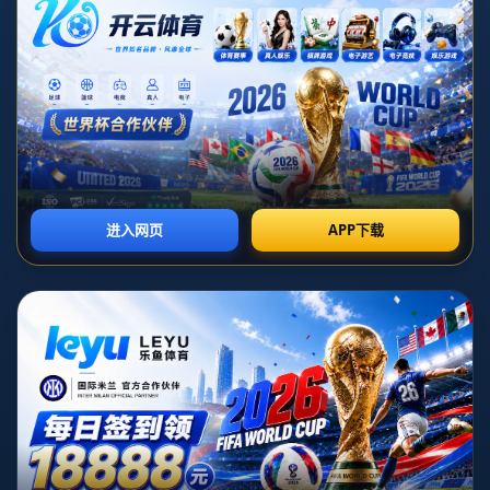
離隊！.
发布时间：2026-07-07T09:28:51+08:00
**前言**
在英格兰足球超级联赛中，**莱斯特城队一直被视为坚韧与奇迹的化
身**。然而，随着日前俱乐部决定宣布7名一线队球员离队，球队将
不得不面对一段漫长的重建之路。这次离队潮标志着莱斯特城的新
起点，也为英超其他球队提供了重新审视自身构建策略的契机。
**重建的契机**