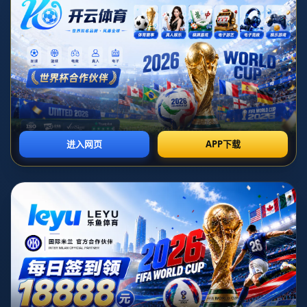
发布时间：2026-07-07T09:28:51+08:00
**上海海港对阿瑙托维奇离队无明确打算：球队未来如何规划？**
上海海港足球俱乐部近年来凭借高水平外援阵容和出色战绩，成为
中国职业足球联赛的一支劲旅。然而，随着外援政策调整及球队重
组的持续推进，一些核心球员的去留成为球迷和媒体讨论的焦点。
其中，关于奥地利球星阿瑙托维奇（Marko Arnautović）可能离队
的传闻更是引发了广泛关注。如今，有消息称**上海海港对于阿瑙托
维奇的离队并没有明确的打算**。在这样的背景下，这究竟意味着什
么？对球队未来发展会带来怎样的影响？
---
### **阿瑙托维奇的重要性：不可忽视的核心角色**