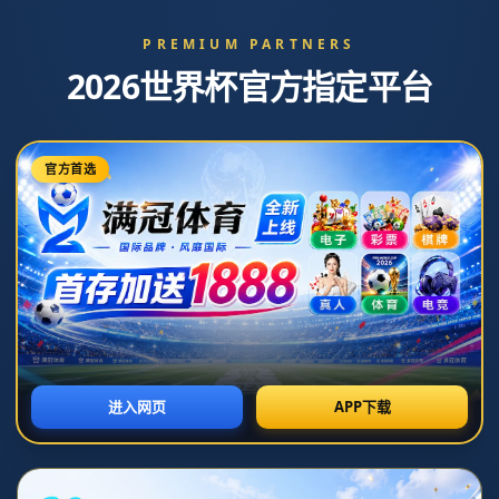
新闻中心
上海海港對於阿瑙托維奇離隊無明確打算.