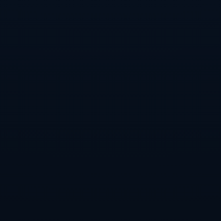
1. **综合评估外援调整的影响**：当前赛季，上海海港正在逐步优化
阵容，老将和年轻球员的交替将成为未来建设的重要部分。然而，
过早失去像阿瑙托维奇这样的核心球员，可能会对球队稳定性造成
影响。因此，俱乐部在做决策时必然会更加谨慎，**维持现状似乎是
暂时最稳妥的选择**。
2. **对外援市场的更替不急于求成**：客观来看，在新外援选择并未
明确的情形下，贸然放走一名表现出色的球员显然弊大于利。对于
志在争冠的球队来说，“无明确打算”的表态从某种意义上也可以理解
为对现状的维稳。