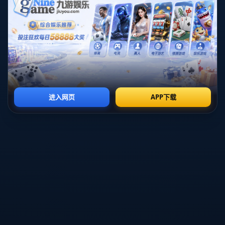
自2019年加盟上海海港以来，阿瑙托维奇凭借其强大的身体素质、