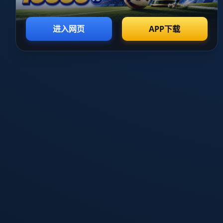
新闻中心
新闻
公司新闻
行业动态
***
已留力
打破常