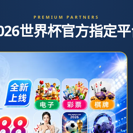
首页
关于我们
产品展示
新闻资讯