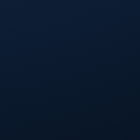
面对资金投入、管理机制和技术水平的不足是**不容忽
顶级球队之间的差距显而易见。然而，正如武磊所言，
上追求突破，还需在青训体系和团队协作上做出深远的规
场上，他们以顽强的斗志和科学的管理体系获得了突破。
过合理的引援和培养年轻球员，莱斯特城成功缩小了与强队
年轻球员**。不久前，***广州恒大**推出的青训计
新星。这样的举措无疑为球队长期的实力提升提供了有
力的有效手段。