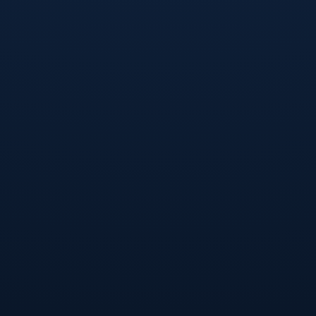
队实力差距与应对策略**
提及的“实力差距”无疑是现实存在的。对于很多处于转型期的球队来说，
战**。近期，一些中超球队在亚洲赛场上的表现不甚理想，这与与国际
退缩”才是应对挑战的正确态度。一支球队若想迎头赶上，除了要在财力
念的力量：个案例分析**
说，以***莱斯特城***为例。作为一家并不算豪门的俱乐部，在英超赛
够在2015-16赛季夺得英超冠军，靠的正是那份不屈不挠的信念。通
差距。武磊所提到的克服差距的信念，正是能改变一切的**关键因素**。
方位提升：从青训到管理**
赶上，除了在信念上保持坚定，球队也必须从青训入手，**培养更多有潜力的
内获得了高度评价，几位从中脱颖而出的年轻球员迅速成为中超赛场上的
。而在管理层面，引进国际先进的管理理念和技术团队也是增强球队战斗
与展望**