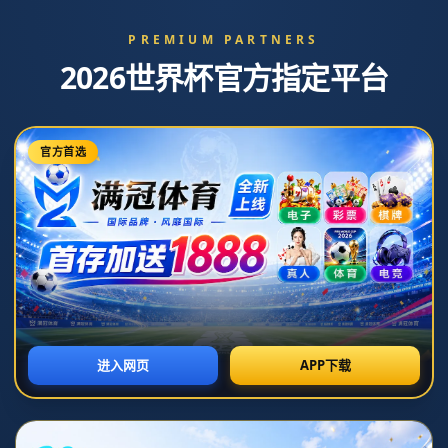
新闻中心
曝曼聯1.5億報價巴薩新星法蒂遭拒絕.