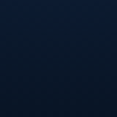
顺。无论是在马德里竞技时期的适应问题，还是租借到切尔西期间
的不稳定表现，他都曾遭到外界的质疑。然而，加盟巴塞罗那后，
他似乎彻底迎来了职业生涯的新篇章。在欧冠首轮小组赛中，面对
强劲对手安特卫普（Royal Antwerp），菲力克斯交出了一份令人难
以置信的答卷。
**第一粒精彩进球：团队配合与个人灵感的完美结合**
比赛第11分钟，菲力克斯在禁区左侧精准触球后迅速内切，一记弧
线球飞向远角，轻松帮助巴萨打开了胜利之门。这粒进球不仅体现
了他的冷静射术，更彰显了他对对手防线的敏锐洞察能力。