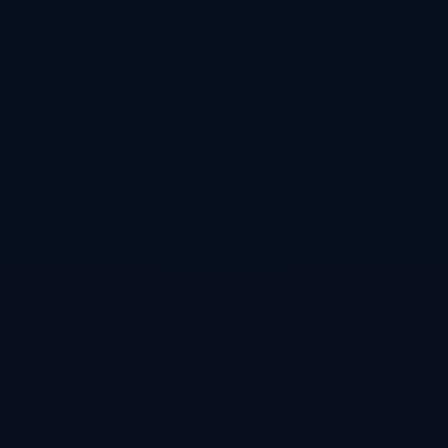
**第二粒进球：头球能力的全面展现**