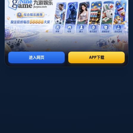
### **若昂·菲力克斯：打破质疑的精彩表现**
作为一名备受期待的天才球员，菲力克斯的职业生涯并非一帆风