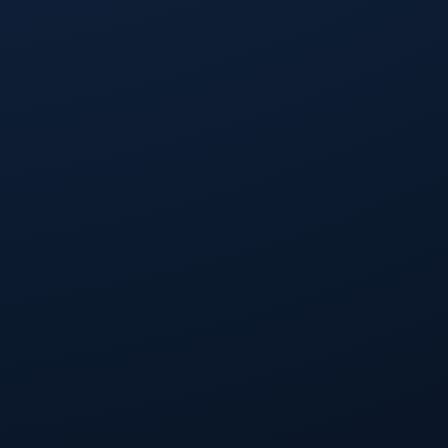
防守兩端展現出色的能力，還憑藉卓越的**領導力**帶
巴雷拉，國際米蘭顯然是希望穩固中場實力，為爭取各
賽場上的競爭力。擁有諸如巴雷拉這樣的尖端球員不僅提
，穩定的核心陣容無疑使國際米蘭在未來的球員交易中處