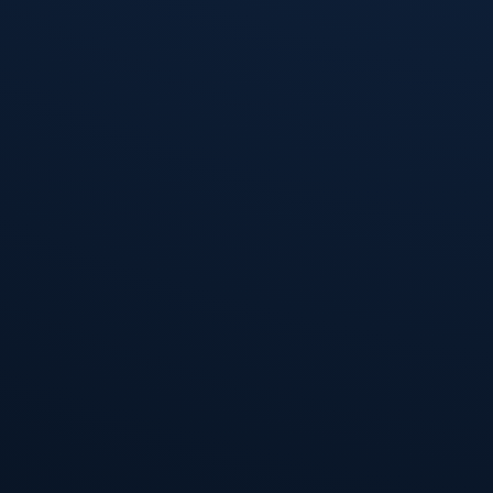
**巴
動全隊
項賽事
**延
簽下長
升了整
於有利
全国服务热线：028-5350046
地 址 ：广东省汕尾市城区红草镇
邮 编 ：441502
电 话 ：18336925620
传 真 ：028-5350046