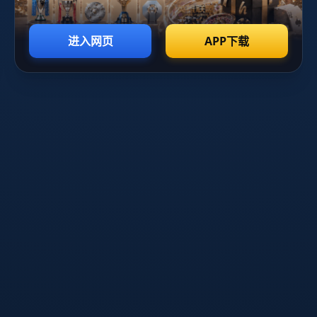
中心
澳大利亞足協爭取主辦2026年
发布时间：2026-07-07T09:28:51
 澳大利亞足協爭取主辦2026年女足亞洲杯！
女足影響力不斷增強的今天，競爭激烈的賽事主辦權成為許多國家提升國際地位
tralia）**近日宣布，他們將全力爭取承辦2026年女足亞洲杯。這一舉