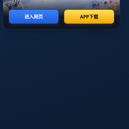
您当前的位置:
首页
>
新闻中心
女足亞洲杯！.
+08:00
的關鍵途徑。**澳大利亞足協（Football
措無疑昭示著澳大利亞在國際女足舞台上的雄心壯志。