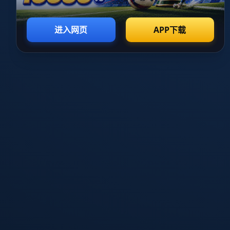
新闻中心
新闻
公司新闻
行业动态
###
在全球
Aus