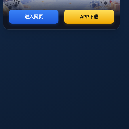
您当前的位置:
首页
>
新闻中心
亞尼有望晉升二號門神.
+08:00
为主力门将寻找一个可靠的替补，以确保整个赛季的稳
成为炙手可热的二号门将人选。这一转变不仅引起了意
的反应速度和判断能力**，更要在球队后防的组织和指