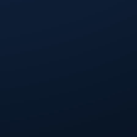
够在主力门将缺席的情况下迅速补位，保障球队的整体防
现年27岁的斯庫費特曾被誉为意大利足坛的未来之
而是希望在一支能给予他首发位置的球队中重新焕发职
心理素质。在米兰青年队的几年中，他凭借稳定的表现和
，不仅是对他努力的认可，也是米兰在年轻球员培养战略