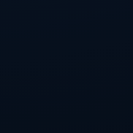
身的刻苦努力和在关键比赛中的卓越发挥，他迅速成长
范，**充分利用每一个出场机会，积累经验并持续提升