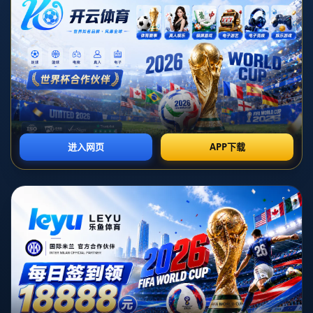
巴佩、克羅斯魔笛等.
发布时间：2026-07-07T09:28:51+08:00
**曼联的未来策略：聚焦免签顶级球星**
在当前复杂的足球市场环境下，如何做到既保持竞争力，又实现财
政收支平衡，是许多俱乐部都在积极探索的课题。根据最新消息，
英超豪门曼联正在考虑在明年夏天通过免签方式引进包括姆巴佩、
克羅斯以及魔笛（莫德里奇）在内的多位顶级球星。这一策略不仅
展现了曼联在长期规划上的远见，同时也是应对快速变化市场环境
的机智之举。
**曼联的免签策略：勤俭持家与实力提升的结合**
在新冠疫情的冲击下，全球足球市场经历了严峻考验。尽管曼联这
样的俱乐部具有雄厚的经济基础，但疫情后的市场不确定性迫使他
们重新评估财务策略。通过“免签”来引进球星，不仅能够大幅减少转
会费的支出，而且有助于维护俱乐部的财务稳定，在***勤俭持家***
的同时，不牺牲球队的整体实力。
例如，姆巴佩这样的球员在转会市场上的身价高昂，如果能在合同
到期后免签加盟，曼联将节省数亿欧元的转会成本。而作为世界上
最耀眼的年轻球员之一，姆巴佩的到来将显著增强曼联的前场攻击
力，进一步提升球队的竞争力。
**顶级球星的吸引力：姆巴佩、克羅斯与魔笛**
姆巴佩以其惊人的速度和非凡的得分能力闻名于世，是目前最炙手
可热的年轻球员。而他加盟曼联，不仅仅是补强前场的进攻力量，