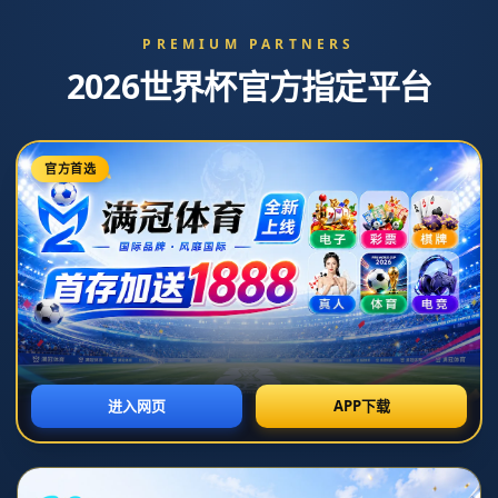
新闻中心
曼聯力求勤儉持家，明夏可免簽多位球星：姆