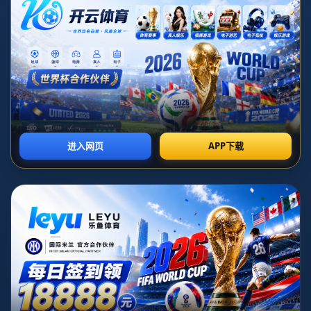
发布时间：2026-07-07T09:28:51+08:00
**前言**
*英格兰足球冠军联赛*（EFL Championship）是世界上竞争最激烈
的二级联赛之一。每个赛季都有无数球迷关注各支球队的表现和积
分变动。**2022-2023赛季英格兰足球冠军联赛积分榜**尤为引人瞩
目，因为它不仅展示了各队的竞技实力和表现，还决定着哪些球队
将晋升到英超，继续追寻更高的荣耀。