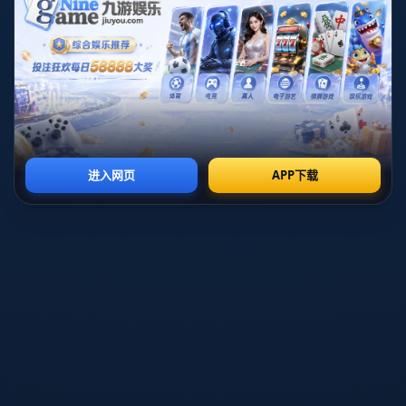
**积分榜的意义**
在英格兰足球体系中，冠军联赛的积分榜不仅仅是胜负的记录，更
反映了球队的稳定性和竞争力。**榜首位置**意味着球队有机会晋级
到英超，而处于榜尾的队伍则可能面临降级的危机。积分榜因此成
为每个赛季最为球迷和分析师们关注的焦点。