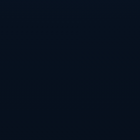
例如，诺里奇城凭借其强大的攻击能力和稳固的防线，在赛季初期
就占据了积分榜的领先位置。中场核心球员的良好发挥和前锋线的
高效进球率，使他们在面对诸多对手时都能游刃有余。反观榜尾的
某些队伍，尽管也有一些精彩的比赛瞬间，却由于防守的不稳定，
导致积分被频繁丢失。
**战术改变的影响**