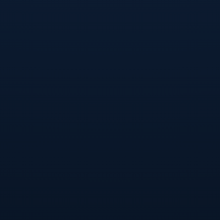
路由凯恩完成破门，这一波进攻正是孔蒂的激进打法所指导的成
果。相比之下，利兹联显得应对无策。
### **数据对比：防守漏洞成利兹联最大噩梦**
截至这场比赛，利兹联在本赛季的英超联赛中已经丢掉了60球，成
为当前防守最差的球队之一。面对凯恩与孙兴慜这样的顶尖攻击
手，利兹联的高位逼抢暴露出了太多空档。例如在孙兴慜的进球
中，主队后防线整体已被向前压制，集中度完全丧失，库卢赛夫斯
基的直塞轻松撕破防线，一击致命。