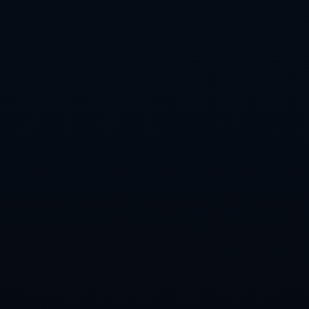
凯恩无疑是本场比赛最闪耀的球员，他不断制造空间，不论是接球
组织还是完成关键一击，都效率惊人。而孙兴慜再次展现了自己在
进攻端无与伦比的嗅觉，将每次机会都转化为威胁。