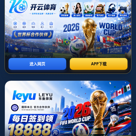
发布时间：2026-07-07T09:28:51+08:00
**恩佐想换队了！经纪人正为他联系多支球队的真相揭晓**
在足球世界里，球员转会的动态往往是足球迷们密切关注的焦点。*
恩佐·费尔南德斯*这个名字，自他在世界杯上大放异彩后，就已经成
为了足坛无法忽视的存在。如今，当“恩佐想换队了！经纪人正为他
联系多支球队！”的消息传出，不少人开始不禁猜测：恩佐真要离开
目前的东家了么？如果是真，又会是什么原因促使这位极具潜力的
中场新星萌生去意？
### **恩佐的现状与他产生转会意向的背景**
恩佐·费尔南德斯自从加盟**切尔西**后，虽然以高昂的转会费备受期
待，但球队的整体表现一直未能达到人们的预期。本赛季至今，切
尔西不仅在英超积分榜中表现欠佳，球队内部的多个问题也让球员
似乎缺乏动力。恩佐虽保持着稳定的个人表现，但似乎已经开始对
团队整体的前景感到担忧。
据多家媒体爆料，恩佐自世界杯结束后便希望一支**有冠军竞争力的
俱乐部**成为他职业生涯的下一个落脚点。而目前切尔西的重建看起
来尚需长时间，这种状况可能让恩佐的耐心到了极限。
值得一提的是，每位职业球员都有追求更高舞台的梦想。作为一名
年仅23岁的世界级中场，恩佐无疑希望将职业生涯的巅峰留在最理
想的环境里。这就为今天的这条转会传闻埋下了伏笔。
### **恩佐转会传闻背后的“催化剂”**
1. **球队表现与个人野心的矛盾：**