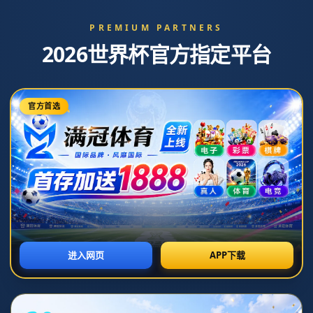
新闻中心
恩佐想換隊了！經紀人正為他聯系多支球隊！.