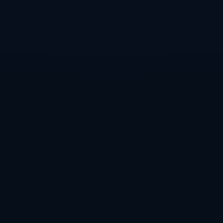
---
### 賦予內線更多可能性：傳球能力的重要性
**傳球能力，尤其是來自大個子的傳球能力，對現代籃球的重要性與
日俱增。**隨著聯盟打出更多的拉開空間進攻，內線球員早已不再局
限於籃下施展拳腳。優秀的傳球能力可以幫助內線球員在高位和低
位形成策應，輕鬆撕裂對手防線。約基奇便是最好的例子。他通過
視野和精準的傳球，帶動全隊進攻節奏，甚至在關鍵時刻化身進攻
發起點。
但若我們將目光放到約基奇之外，會發現許多具有傳球潛力的內線
球員卻鮮少獲得足夠的重視。例如**克利夫蘭騎士隊的賈勒特·阿倫
（Jarrett Allen）**，他雖未以傳球見長，但顯然意識到傳球對於提
升自身和球隊整體表現的重要性。阿倫在最近的採訪中坦率地表
示，他希望在未來提高自己的傳球能力，成為類似約基奇那樣能掌
控全局的內線球員。
---
### 案例分析：誰說大個子不能成為傳球大師？
約基奇無疑是內線傳球的巔峰代表，但歷史上，其實早已有不少具
有優秀傳球能力的高個子球員。
1. **比爾·沃爾頓（Bill Walton）**
這位名人堂球員早在1970年代就展示了內線策應的威力。沃爾頓在
波特蘭拓荒者隊時經常扮演進攻的組織者角色，他在高位區域的視
野和傳球精度讓對手防不勝防。若沒有他的傳球能力，拓荒者可能