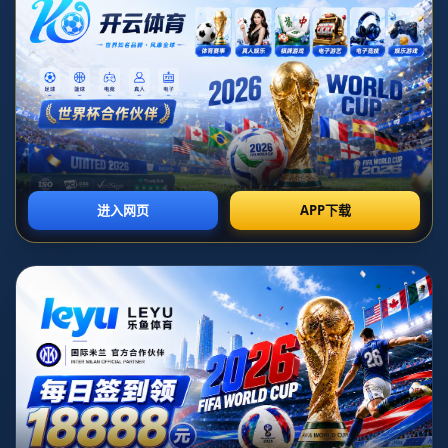
估了 我希望提高這方面的能力.
发布时间：2026-07-07T09:28:51+08:00
### 阿倫：除了約基奇，其他大個子的傳球能力被低估了，我希望
提高這方面的能力