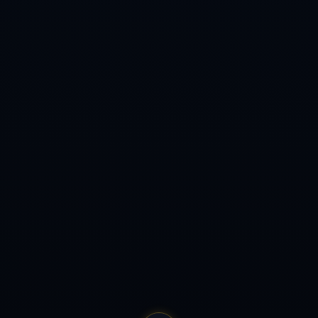
突破呢？以下是幾個可行的方向：
1. **專項訓練**
訓練視野和精準度是傳球的關鍵。內線球員可以通過視頻分析和模
擬訓練，提高在高位或低位識別空檔的能力。
2. **戰術配合**
團隊教練可以設計更多內線策應的戰術，鼓勵球員通過傳球參與進
攻。這不但能讓內線球員快速適應不同情境，也能提升整個球隊的
進攻效率。
3. **實戰經驗**
在比賽中嘗試更多傳球決策，經歷成功和失誤的過程，是內線球員
提升傳控能力的必經之路。只有多次嘗試，才能真正將傳球手感和
閱讀比賽的能力融入個人風格。
---
### 給內線更多信任：球隊與球員的雙向努力
阿倫的願景具有啟發性。“傳球能力”已成為評價現代內線球員的重要
標準之一，而非“得分”與“防守”這樣的單向技能。隨著他們在這一領
域不斷突破，未來籃球的進攻技巧必將更加多元化。**讓我們期待更
多像約基奇、沃爾頓那樣的大個子傳球大師，將比賽帶向全新的高
度！**
上一篇：馬奎爾：希望周日到來時，曼徹斯特將屬於紅色.
下一篇：塞維利亞後衛：拉莫斯領路揚名！.
Copyright 2024
谈球吧(china)官方网站
All Rights by
谈球吧