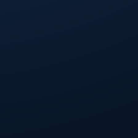
哥拉的法国国脚，以出色的控球能力、敏锐的比赛意识
部赛事，为球队的欧冠和联赛征程贡献力量。然而，奥
和曝光度。
加当然也在他的雷达之下。亨利对于卡马文加的技术和精
得佳绩。在亨利的带领下，法国队将年轻化、技术流作
文加成功帮助法国队夺得奥运金牌，这对他个人的自信
险却是不能忽视的问题。尤其是在8月末开始的西甲联