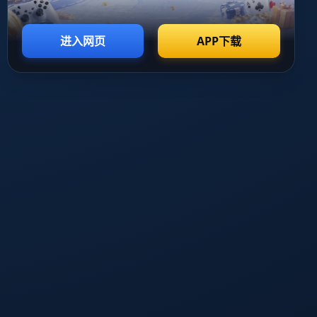
您当前的位置:
首页
>
新闻中心
運會，亨利已在觀察.
+08:00
班牙足球界的宠儿。不过，随着2024年巴黎奥运会
**正在谨慎考虑是否让卡马文加参加此次奥运会，而这