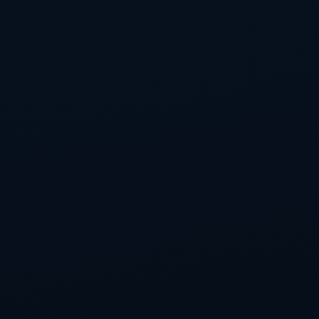
俱乐部中的地位。例如，巴西球员内马尔在2016年里约
功奠定了基础。同样可以预见，奥运会对于卡马文加来