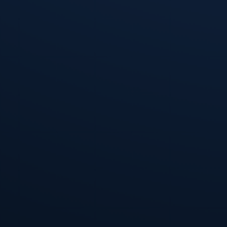
自从卡
和无懈
运会的
**亨
身为法
神状态
为球队
全国服务热线：028-5350046
**皇
对于皇
地 址 ：广东省汕尾市城区红草镇
心和技
邮 编 ：441502
赛，任
电 话 ：18336925620
**成
传 真 ：028-5350046