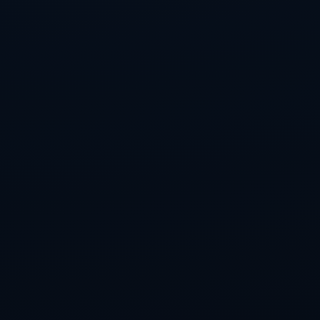
略性。球队必须权衡短期利益与卡马文加长期发展的关
最值得期待的明星之一，他在奥运会中的表现将成为他