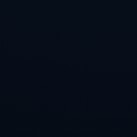
**皇
在卡马
系。然
职业生