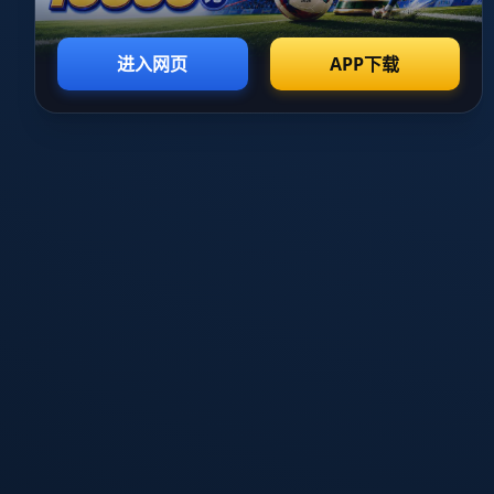
新闻中心
新闻
公司新闻
行业动态
**揭
卡马文
的脚步
也引起
**卡