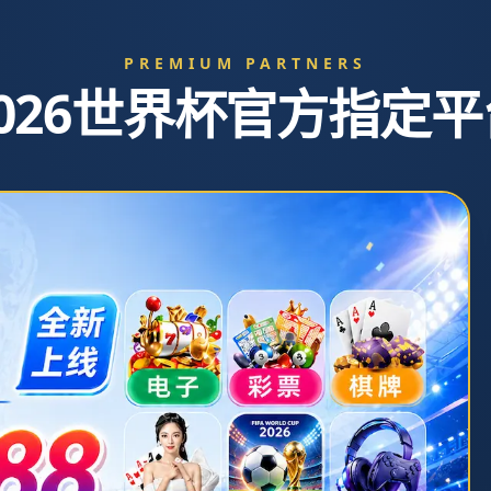
首页
关于我们
产品展示
新闻资讯