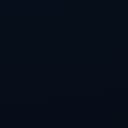
过连续配合撕开英博左路防线，禁区内的一脚抽射被英
钟左右连续换上两名防守型球员，队形更为紧凑，主动
，连续通过定位球和边路传中试图完成绝平。然而英博
判解围，门将多次果断出击化解险情。第93分钟，云
但开出的角球被英博后卫第一点顶出，主裁随后吹响全
场关键对决中如愿拿下三分。