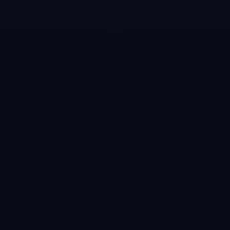
统计上看，大连英博在控球率和射门次数上略占优势，更重要的是，他们
两粒进球都来自于高质量的中路渗透与前场快速配合，充分体现了球队在
，整条后防线保持了足够的专注度，没有出现致命失误。云南玉昆虽然在
和快速推进制造威胁，但在落后时过于依赖边路传中，进攻手段略显单一
利对大连英博的意义，远不止于一场普通的主场三分。在积分榜上，英博
名额的竞争中重新掌握主动；从精神层面而言，球队在强强对话中顶住压
底气。更为重要的是，这场比赛再度证明，大连这座拥有深厚足球传统的
情。而对于云南玉昆而言，这场失利虽让他们在积分榜上暂时受挫，但球