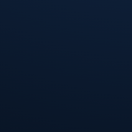
云南玉
地 址 ：广东省汕尾市城区红草镇
丢球后
邮 编 ：441502
英博后
电 话 ：18336925620
全场球
们终于
传 真 ：028-5350046
球推进
扳平比
玉昆则
长传直
束上半