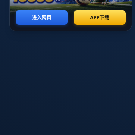
新闻中心
新闻
公司新闻
行业动态
雨后的
到冲超
体防守
燃了对
本场比
气质”
势。赛
阵看，
中场对
开场哨
在禁区
效：中
全国服务热线：028-5350046
射球门