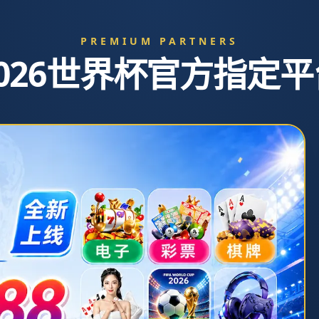
首页
关于我们
产品展示
新闻资讯