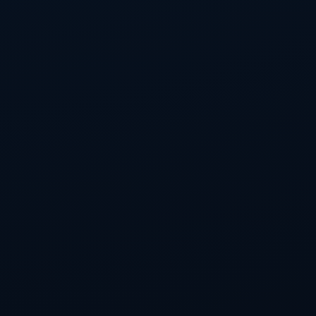
默里与约基奇之间早已不仅仅是一个“外线持球+内线支
，是约基奇用不断刷新的数据和MVP级别的表现扛起球
今，当约基奇在背身状态下敢于不看人地把球甩出身
他相信默里一定会在该出现的位置、以该有的方式完成
既不能给他太大的空间让他从容观察，也不能过度夹击
。但在这一球中，对手已经做得并不算差：内线提前收
让这道防线形同虚设。他以一个背后妙传绕过了防守人
球突破中才会出现的创造性空间，硬生生在静止背身状态
球馆内震耳欲聋的欢呼声。
微妙——他并没有在接球后立刻出球，而是故意多做了
弱侧协防上前和防守轮转的时间线错位。与此默里的跑