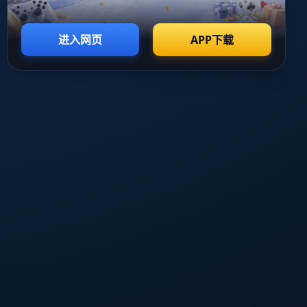
您当前的位置:
首页
>
新闻中心
命中三分
+08:00
彩即将上演。下一秒，他在高位稳稳接到队友回传的
迷都知道，这一刻往往意味着一场“篮球魔术”的开启
然启动，顺着底线外切到弧顶，防守人一个犹豫的错
像是凭着第六感一般抬手一甩，球从身后划出一道精妙弧
、出手，一气呵成。篮球稳稳穿网，三分命中，全场沸
技术教科书般的配合，更像是为本场比赛盖上了“这就
而是丹佛掘金整个战术体系与团队气质的缩影。从战术结
”。约基奇在高位、肘区甚至三分线外持球时，实际上扮
其他外线队友的跑位路线。这一次，进攻起始于一次看
，牵扯对方底线防守的注意力，随后突然反跑拉回外
精确到半步之内。球在空中飞行的轨迹，仿佛只是他们在