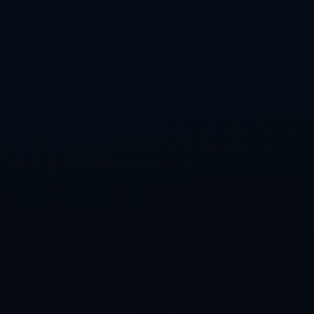
到常规赛中的节奏试探，从过去赛季对阵西部强队时的
向改变的起点。不同的是，此役的这记背后妙传三分命
他们还在持续打磨团队篮球的极致形态，把复杂的战术语
不仅是在为比分欢呼，更是在为一种篮球理念鼓掌——
的持球对飙，有人钟情于传统的内外线一内一外分工，但
表。约基奇可以像后卫一样组织，又能像传统中锋那样
人的组合并不是严格意义上的“一内一外”，而是两名都
记背后妙传加三分命中，便不再只是“球星个人灵光一
作，更多的是一种习以为常的微笑与点头。对于他们来
时间、战术磨合以及心理建设才能构建出的竞争优势。
一次宣言：在这片高原主场，他们依旧拥有最难以防范
许会记不清这个夜晚的具体比分，却一定会记住这样一
线，像是丹佛天空下最清晰的一道签名。