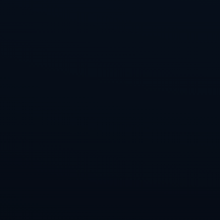
位并不
重合，
本功展
得像是