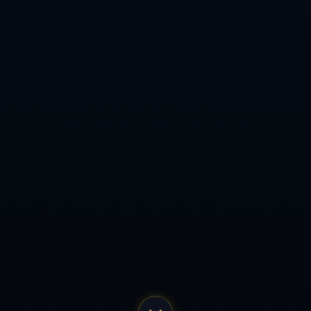
但从年龄结构、成长空间以及潜在的转会残值来看，都属于性价比
较高的优质资产。这既能保证球队在短期内维持顶级竞争力，也有
利于在未来数年通过阵容微调持续保持巅峰，而不是走“短期暴冲、
长期下滑”的老路。在青训体系不断输送新人的以这四名新援为代表
的“黄金年龄层”球员，将成为曼城未来数个赛季的中坚力量。
新援能否真正融入曼城精细复杂的战术体系，还需要时间去检验。
瓜迪奥拉对于战术执行细节的要求向来严苛，球员不仅要在技术和
身体上达标，还要在战术理解和临场决策上达到高水平。从历史经
验看，即便是名气与身价俱佳的球员，初到曼城也往往需要半个赛
季甚至更长时间，才能完全理解并适应球队的节奏。本次加盟的四
名猛将，能否在短时间内找到自己的定位，能否在强度极高的英超
与欧冠赛场保持稳定输出，将直接决定曼城新赛季能冲击到怎样的
高度。不过就现有的信息和外界普遍的评价来看，他们的技术风格
与能力特点与曼城的整体思路高度吻合，只要磨合得当，新赛季的
曼城仍将是所有冠军争夺战中的最大热门之一。
上一篇：皇马晋级欧冠4强！43岁安帅振臂欢呼：巧妙变阵激活三员
虎将
下一篇：欧冠生死战将至！曼城晋级16强或遇皇马或拜仁
Copyright 2024
谈球吧(china)官方网站
All Rights by
谈球吧