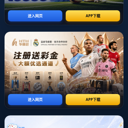
了一贯的防守纪律性与整体协同，真正做到了攻守平衡，这也是他
们能一路杀进决赛的重要原因。