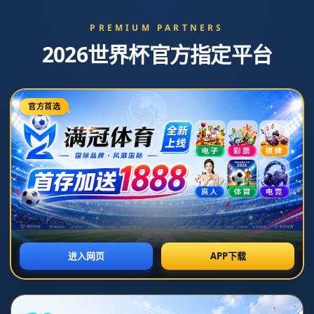
新闻中心
韩国队强势晋级 挺进决赛
发布时间：2026-07-07T09:28:51+08:00
在一场足以载入本届赛事史册的激烈对决中，韩国队凭借整体实力
与超强执行力强势晋级，挺进决赛，再次向外界证明了他们在亚洲