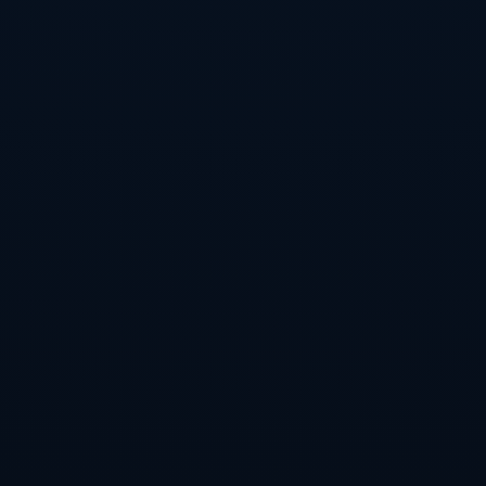
值得一提的是，韩国队的战术准备与临场应变能力，是本场比赛取
胜的关键因素之一。赛前球队针对对手的技术特点与战术偏好进行