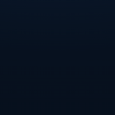
前，曼城与利物浦紧咬积分，阿森纳紧随其后，三强争霸的格局十分微妙
赫的球队本赛季起伏不定，但在面对同城死敌时，他们展现出了极强的战
城无缘拿到至关重要的三分。随着卫冕冠军被自家死敌“绊倒”，利物浦
此一来，原本微妙的三方博弈，正在逐步朝着“红军一枝独秀”的方向倾斜
拟机构的最新推演显示，在考虑剩余赛程难度、球队状态、伤病情况以及
7%。这一数字的背后，是利物浦接下来9轮联赛的现实任务——只需要拿到
得5胜1平3负的成绩，就极有可能压过曼城与阿森纳夺魁。以本赛季利
队已经形成了极强的比赛掌控力，即便出现个别场次的闪失，也完全有余