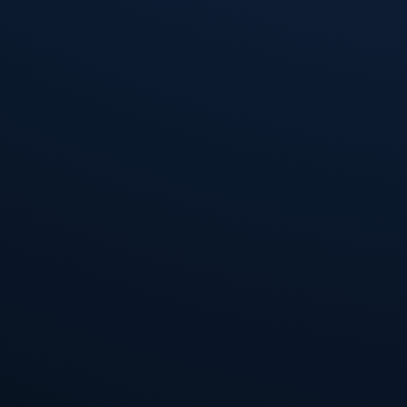
地 址 ：广东省汕尾市城区红草镇
邮 编 ：441502
电 话 ：18336925620
传 真 ：028-5350046