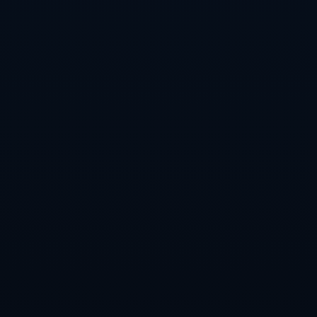
下一场”的理念，让球员避免陷入松懈之中。
的是，在曼城意外丢分、争冠形势突变之后，不少名宿、前球员以及解说
”。有前英超名将表示：“曼联这一次可能是利物浦最不情愿接受、但又最
率之下，如果利物浦最终还不能捧杯，那将不是失望，而是会被载入英超历
”的论调开始涌现，一些前利物浦球员更是难掩兴奋，认为这将是对克洛
物浦俱乐部的角度，这个潜在的冠军含金量极高。赛季初，外界普遍认为
边调整边试错。然而事实证明，完成重组后的利物浦不仅没有滑坡，反而
的多点爆发、替补席上源源不断的冲击力，使他们在多线作战中依然能保
方向、转会策略以及青训与引援结合模式的一次高度肯定。
这轮“无心插柳”的间接助攻，也成为舆论热议的焦点。对于红魔拥趸来
日“死敌”利物浦更接近冠军。但从英超整体格局来看，这正是联赛魅力
归属的走向。曼联本赛季虽然远离争冠行列，但他们在关键战役中的态度
意义上，99.7%并不等于100%。足球世界从不缺乏“黑天鹅事件”，
误，都可能在短时间内毁掉此前的所有努力。曼城和阿森纳也不会就此缴
已经开始“抢先祝贺”，但不少理性声音也提醒——利物浦若想真正捧起奖
那16分，不给悬念留下回头的机会。
超进入收官冲刺阶段，所有目光都会聚焦在利物浦身上：他们能否顶住几
藏风险的16分任务？曼联这一脚“助攻”已经将他们推上了风口浪尖，而
分钟里，将那99.7%真正变成不容辩驳的100%。从现在起，每一场比赛