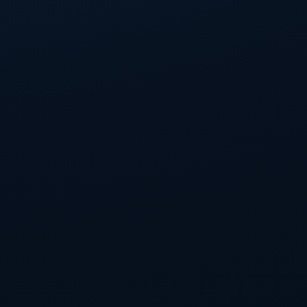
。然而曼联在德比大战中的表现彻底打乱了这盘棋。尽
斗欲望与防守韧性，全场在关键节点屡次化解险情，最
则在另一场比赛中稳扎稳打地拿下胜利，完成积分上的拉
。
对手战意等多重因素后，利物浦夺冠的综合概率高达
16分即可基本锁定冠军。换算过来，红军只要在最后9
物浦的稳定性和火力，这样的积分要求并不算苛刻。克洛
地通过后续比赛纠错。