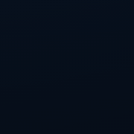
们需要面对的强硬对手中，不乏为欧战资格而战的球
集防守与快速反击的策略，考验的是红军在阵地战中的
中场的压迫、边路的速度和禁区内的冲击力，使得他们很
种整体稳定性正是数据模型给出极高夺冠概率的重要基
普遍认为，当数学概率已经接近“板上钉钉”时，外界的
当作“准冠军”来审视，这不仅影响球迷心态，也在无形
球队领先时控制舆论、淡化外界的提前庆祝声，强调