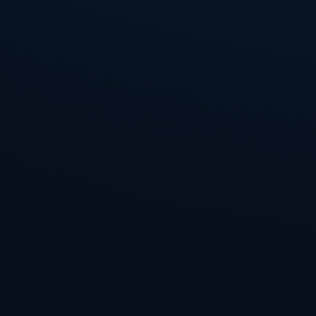
本轮之
管滕哈
终让曼
开。如
数据模
99.
场中取
普的球