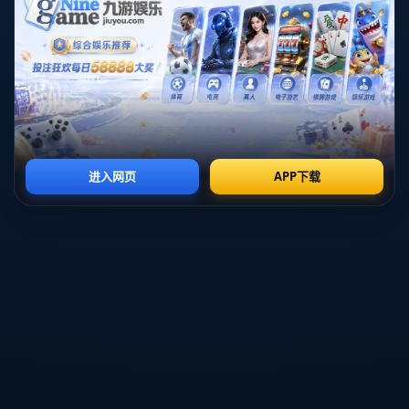
佳水平。
值得一提的是，这套自由自选动作在编排上极具中国风元素，音乐
选取融合了现代电子乐与传统民族乐器的旋律线，两人通过身体线
条的舒展与收缩，将刚柔并济的意境在水面上展现得淋漓尽致。尤
其是在中段的托举配合中，郭牧也将刘津含高高托起，后者完成腾
空劈叉与扭体旋转的动作，不仅展示了惊人的柔韧性，也将“力量与
优雅并存”的主题诠释得非常清晰。这个标志性动作完成后，场边响
起了热烈的掌声和欢呼声，不少观众站起身来，用实际行动表达对
这对组合的认可。
在技术层面上，郭牧也与刘津含选择了一条难度与稳定性兼顾的路
线，并没有盲目堆叠难度系数，而是在关键节点上通过动作设计和
编排提升整体观赏性。裁判对于他们在同步性、稳定性和空间控制
方面给予了较高评价，尤其是在逆流转体、反向托举以及水下隐身
转移等高技术动作中，两人动作几乎完全一致，脚尖高度、人体旋
转角度和出水节奏都保持在一个极高水准，这对于混双项目而言尤
为难得，因为两人在力量结构与身体条件上的差异客观存在，要在
这种差异中寻找“统一”，离不开日复一日的艰苦训练。
最终，两人的表现收获了应有的回报，技术分与艺术分均位列全场
前列，综合得分仅以微弱差距屈居金牌之后，牢牢锁定银牌位置。
当大屏幕上给出分数的那一刻，中国队教练组成员纷纷起身鼓掌庆
祝，两人相拥而笑，眼中既有释然也有些许遗憾。赛后在接受采访
时，郭牧也坦言：“其实在出场前还是有一点紧张的，因为对手都非
常强，但我们告诉自己，只要把训练中的东西完整地展现出来，就
不辜负这一段时间的付出。”刘津含则表示，能在如此高水平的赛场
上与世界顶尖选手同场竞争，是一种难得的经历，“这枚银牌是肯