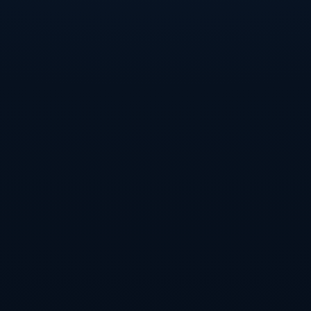
定，也是起点，我们还会继续向更高目标冲击。”
这枚混双自由自选银牌，不仅是郭牧也与刘津含个人努力的结果，
更是中国花样游泳在项目布局上不断完善的缩影。混双作为近年来
才正式进入世界大赛视野的“新生力量”，代表着花游项目未来发展的
一个重要方向。相比女子双人和集体项目，混双更强调男女运动员
在水中的力量对比、造型冲击力以及性别特征的艺术呈现，其观赏
性极强，对队伍整体编排、体能结构以及技术风格提出了更高要
求。中国队在这一项目上的发力起步并不算早，但通过系统化选材
和训练，正在逐步缩小与传统强队之间的差距。