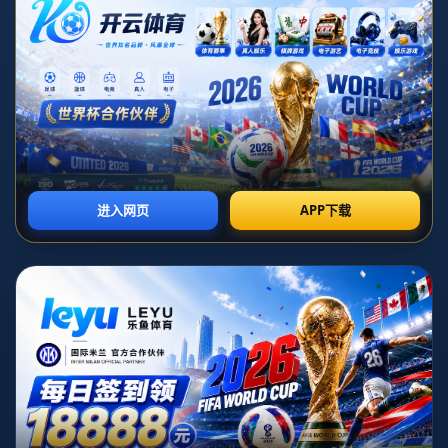
为中国队再添一枚沉甸甸的奖牌。从预赛一路杀入决赛，这对年轻
的组合以扎实的基本功、成熟的艺术表现力和近乎“零失误”的水下配
合，赢得了裁判与观众的一致认可，也以实际行动证明了中国在混
双项目上的竞争力正在不断上升。
本场混双自由自选决赛高手云集，多对世界顶尖组合轮番上场，竞
争激烈程度不亚于任何一个奥运级别项目。郭牧也与刘津含的出场
顺序靠后，这既带来了一定的心理压力，也给了他们观察对手表
现、及时调整心态的机会。在前几对组合纷纷拿出“看家本领”之后，
整座场馆的气氛被推向高潮，而当现场广播响起两人的名字，观众
席上中国队的加油声此起彼伏，这无形中也为他们注入了一剂“强心
针”。