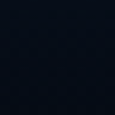
明中国在混双自由自选项目上的编排理念已经与世界主流趋于同
步，在技术、艺术和难度平衡方面形成了较为成熟的思路。这枚银
牌将极大鼓舞更多年轻运动员和教练关注并投身混双项目，推动国
内选材与训练体系进一步完善。从长期来看，混双项目的崛起有望
与女子项目形成良性互动，共同提升中国花样游泳在世界舞台的话
语权。
这场决赛的高质量发挥也为中国队后续征战各类大赛积累了宝贵经
验。在压力之下依然保持动作稳定，敢于在细节处做足文章，这些
都将成为之后备战更高水平赛事的重要资产。教练组在复盘时表
示，两人在节奏把控和沙盘演练还存在提升空间，尤其是在音乐后
半段的体能衔接上仍有继续打磨的余地。如果未来能够进一步提高
耐力储备、优化入水与出水的衔接点，相信他们的上限还远未触
及。
对于广大观众来说，郭牧也与刘津含带来的不仅是一场精彩的比
赛，更是一种美学体验。在蓝色的水面之上，他们用身体完成了一
次关于信任、力量与和谐的演绎。无论是紧紧相扣的双手，还是彼
此之间眼神的交流，都在向外界传递一个清晰的信号——中国的混
合双人花样游泳，正在走在一条属于自己的崛起之路上。这枚混双
自由自选银牌，是阶段性的里程碑，却远不是终点。可以预见，在
不久的将来，这对组合以及中国花样游泳队，仍将在更大的国际舞
台上持续发出自己的声音，为观众奉献更多令人难忘的水上传奇。