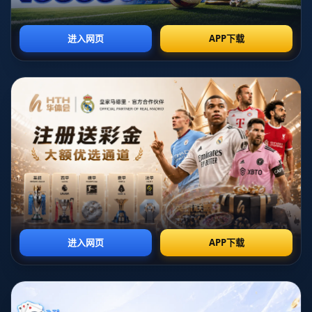
在音乐声渐起的那一刻，郭牧也率先入水，他的入水点与水花控制
近乎完美，开场动作行云流水，为整套动作奠定了干净利落的基
调。几乎没有任何停顿，刘津含紧随其后，双人同步的脚尖指向、
水下抱膝翻滚和托举旋转一气呵成，两人在水下完成的转体难度极
高，却几乎看不到任何迟疑和多余的调整动作。无论从技术完成度
还是动作衔接的流畅性来看，这套动作都达到了两人当前阶段的最