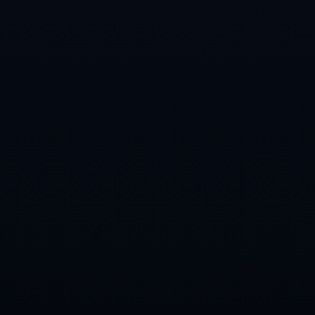
随着数据分析在体育领域的普及 世界杯比赛时间安排正逐渐走向精
细化与算法辅助 组织者可以通过历史收视数据 观众互动热度 天气
与交通数据 综合模拟不同时段的收益和风险 例如某一时段虽然当地
现场观众便利度较高 却会导致关键市场处于深夜 收视损失巨大 在
未来 世界杯极有可能采用更加灵活的时间策略 比如针对不同洲区制
定差异化“重点赛程”窗口 使用滚动黄金档概念 让多场重磅比赛分散
到适配各大时区的不同日期与时间 这不仅提升整体流量 也将倒逼球
队适应多样化开球时间的挑战
综上所述 世界杯比赛时间安排早已超越单纯的日程罗列 它是一套围
绕公平竞技 球员健康 全球观赛体验与商业价值多方博弈后形成的复
杂系统 随着时间推移 这一系统正在从经验式决策走向数据驱动 从
粗放式多场同期开球走向更具节奏感和叙事性的排布 而对这些时间
细节的深入研究 将成为理解现代世界杯运作机制的一个重要切入口
上一篇：全面解析：如何安全找到世界杯投注网站入口地址
下一篇：2026世界杯投注指南：全面解析与策略