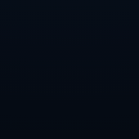
案例观察 某届世界杯赛程中的时间策略
以近年一届世界杯为例 组委会在赛程公布时 即强调了观众体验与球
员健康并重的原则 在小组赛阶段 每天安排四场比赛 但采取分时段
错开策略 具体做法是 第1场安排在当地下午早些时候 第2场至第4场
则向傍晚和夜间倾斜 不仅避开日照最强的时段 还使得全球观众可以
从下午一直播到深夜 增强“整日陪伴感” 进入淘汰赛阶段 赛程密度由
每日四场降为两场 但同时保证比赛之间留出充分的预热和复盘窗口
方便电视台进行战术分析和广告投放 这类安排看似为商业服务 实则
也让球迷有更完整的观赛节奏 不再需要在同一时间段面临“只能选一
场看”的取舍
数据化与精细化趋势 比赛时间的未来走向