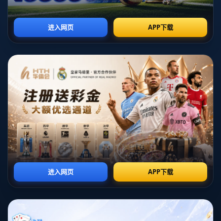
纵观近几届世界杯赛程 不难发现一个隐含公式 即在公平竞技 观赛
体验与商业价值三者之间不断寻找平衡 首先是在组别和时间上的公
平性 传统做法是同一小组的末轮比赛同步开球 以减少信息不对称造
成的“算分踢法” 这一安排直接影响到开球时间分布 通常会在同一比
赛日压缩在相邻时间段 其次是跨洲球队休息日的安排 国际足联在时
间表中尽量保证球队在长途旅行后至少拥有两到三天恢复窗口 这也
是为什么淘汰赛从1 8决赛到决赛往往会形成一个节奏规律 周期短而
密集 但到半决赛和决赛前又会刻意留出缓冲日
从白天到夜晚开球 时间分布的演化趋势
过去世界杯多在传统足球强国聚集的欧洲或美洲举行 比赛时间以当
地下午和傍晚为主 兼顾现场观众以及中短途出行需求 但随着世界杯
逐渐成为全球电视与流媒体事件 赛程设计开始向全球收视率靠拢 例
如在欧洲黄金时段 晚上八点左右 经常成为决赛或重磅对决的开球时
间 换算到其他洲区 则尽量压缩在早晨或上午区间 以避免深夜“看球
门槛”过高 这类时间策略使得开球时段呈现出夜场集中 白天分散的
趋势 同时也推动了夜间比赛对球员体能与节奏的再适配