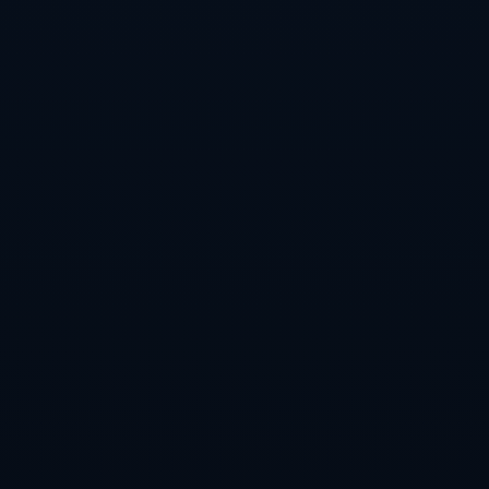
案例分析 由一场焦点战看实时追踪的价值
以某届世界杯的一场焦点大战为例 两支世界冠军球队在小组赛提前
相遇 赛前外界普遍认为这将是一场势均力敌的对攻大战 CCTV5在
线直播世界杯赛况实时追踪在赛前就通过连线记者 历史数据回顾以
及阵容预测为观众搭建了认知框架 比赛一开场 通过实时数据可以看
到其中一方在高位逼抢上异常积极 抢断次数短时间内明显领先 解说
员立刻结合该队主帅以往执教风格指出 这可能是有意在前30分钟内
施压争取早早打破僵局
果然 在一次高位抢断成功之后 对方回传失误 导致门前险些被破门
CCTV5通过慢动作回放和战术板对该次抢断的站位进行了逐帧分析
并同步在屏幕下方更新高位抢断次数与成功率 观众在看到惊险场面
之余 也理解到这一切并非偶然 而是战术执行到位的结果 当下半场
节奏逐渐放缓 数据统计显示双方体能下降明显 解说随即将话题转向
替补席上的球员特点 预测潜在的换人策略 到了比赛尾声 教练按此