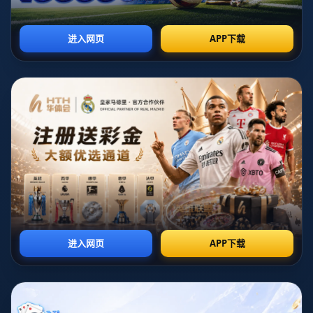
半场边路突然爆发 并在短时间内连续送出威胁传中时 观众会明显感
到从数据到调整再到结果的逻辑闭环 这样的观赛体验远超传统的被
动观看
多终端接入打造随时随地的世界杯现场
随着移动互联网的普及 球迷的观赛场景已经从固定的电视机前扩展
到手机 平板和电脑屏幕上 CCTV5在线直播世界杯赛况实时追踪在
这方面的优势在于 它并不拘泥于单一终端 而是通过多平台联动实现
内容统一 无论是在家连接大屏电视 还是在地铁中戴上耳机使用移动
网络 球迷都能体验到同样流畅的赛事信号 同步的赛况信息和一致的
专业解说 对上班族而言 下班前用手机看上半场 回家后在电视上接
着看下半场 再通过电脑查看赛后集锦与技术统计 成为一种常态化的
观赛方式
这种多终端协同 也给了世界杯内容更长的生命力 在直播结束后
CCTV5通常会保留精彩回放和战术解析视频 球迷可以选择在第二天
早起或者周末集中观看 对于错过直播的人来说 这类延时补看配合赛
况数据 同样能还原比赛进程 尤其是通过关键事件回放 类似进球瞬
间 红黄牌判罚 点球大战的剪辑 能让观众在较短时间内获得高浓度
的观赛满足