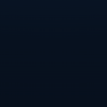
世界杯的魅力不仅在于比分的涨落 更在于战术 博弈与情绪变化的叠
加 CCTV5在线直播世界杯赛况实时追踪在解说团队方面具有长期积
累的优势 熟悉球员特点 了解球队历史 具备较高战术素养的解说 可
以在直播过程中不断填补画面之外的信息空白 例如 解释某支球队为