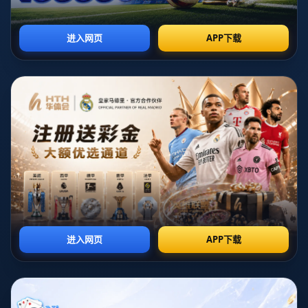
小组赛阶段赛程设计的深意
小组赛共48场 每支球队至少踢三场 这
也是大多数球迷印象最深的一段赛程安排 小组赛期间每天通常安排