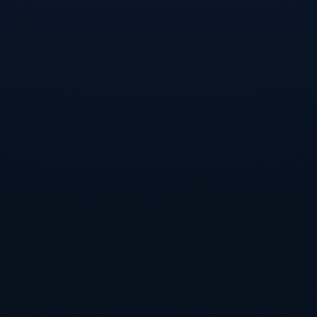
在具体对阵编排上 2022世界杯赛程遵循了一套相对固定的逻辑 首
轮通常由种子队出战 以确保收视率和关注度 第二轮则常常成为小组
形势的转折点 许多生死走势往往在这一轮就被部分锁定 例如某些球