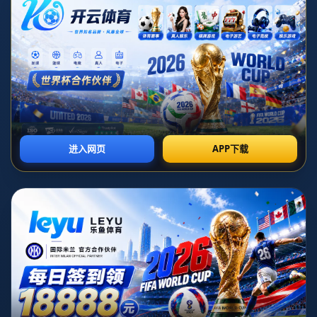
球冬季举行 赛程密度之高也前所未有 如果你在追看时总觉得比赛一
场接一场却又分不清关键节点 那么透彻梳理整套赛程结构 就是重新
理解这届世界杯的最佳切入口
整体赛程结构概览
2022世界杯共有32支参赛球队 赛程大致分为三
个阶段 即小组赛 淘汰赛以及最终的冠亚军决赛 从时间上看 小组赛
集中在11月下旬到12月初 每天从下午到深夜都有比赛 而从1 8决赛
开始 节奏略微放缓 但每一场的紧张程度却成倍提升 这种设计一方
面照顾全球不同时区观众的观看体验 另一方面也压缩了国家队集训
和恢复周期 使得整届赛事呈现出一种高密度 高对抗 高消耗的特点