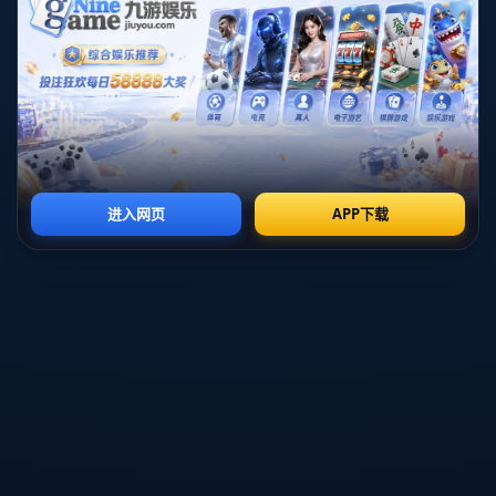
四场比赛 尽量覆盖当地时间下午 晚上和深夜 对于亚洲和欧洲球迷
来说 相当于下班就可以坐在屏幕前持续追看 对球员来说则意味着极
短的间歇期 通常两场小组赛之间仅有三到四天休息时间 例如在小组
赛中 阿根廷在首战遭遇沙特爆冷失利 但由于赛程紧凑 球队几乎没
有时间沉溺于失落 只能迅速调整状态迎战墨西哥和波兰 从赛程角度
看 这种安排客观上压缩了心理波动空间 迫使强队以更高效率完成自
救