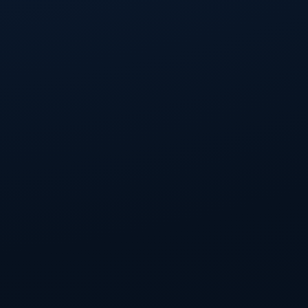
赛之间始终有一道“屏障” 而在世界杯APP中，这一
块，把复杂的专业数据转化为直观易懂的图表和简评 用
线下注功能把用户由观众转变为参与者
从赛前盘口到滚
直接挂钩 这种“边看边下注”的模式，使得用户在观看