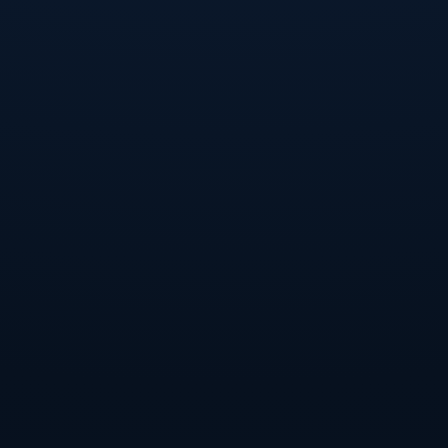
球的方式，多停留在被动接收信息 无论是电视直播还是新闻报道，观众与比
被逐渐打破 它首先通过赛事数据、球队情报、伤停信息、历史战绩等模
要是资深球评人，也能在几分钟内看懂一场比赛的走势 更重要的是，
在
，从比分预测到进球时间，每一个看似微小的选择，都与自己对比赛的理解
，更关心每一次战术变化和球员状态，投入度远远高于以往