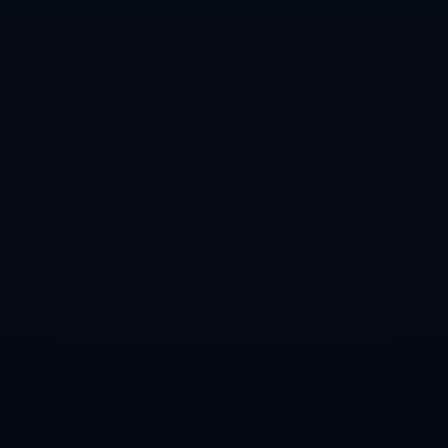
警惕常见误区 热门迷信与样本错觉
不少人在世界杯期间容易陷入两大误区 一是热门迷信 将历史荣誉等
同于当前实力 二是样本错觉 用一两场表现否定或神化一支球队 例
如 某队首战大胜 并不代表其攻防实力绝对碾压 很可能只是对手战
术失衡或个别球员状态异常 同理 首战小负也未必意味着整体能力不
足 对于真正想提升分析策略的人 更应关注机会创造质量 防守结构
完整度 替补席厚度这些更慢变的指标 而非被短期比分牵着走
整合信息 打造个人世界杯分析模型
若想在世界杯周期内形成一套成熟的投注技巧体系 可以尝试搭建个
人简易模型 将每场比赛的评估拆解为几个评分维度 如实力对比 战
术匹配 赛程与动机 市场与赔率 每个维度给出1至5的主观评分 配合
基本面数据和实时信息 当某场比赛在多个维度都出现明显“倾斜”时
再考虑是否介入 同时用文字记录赛后复盘 追踪自己的判断偏差 长
期下来 你会发现 真正影响决策准确率的 不是一两个所谓“必胜技巧”
而是持续迭代的分析框架和稳定的执行能力