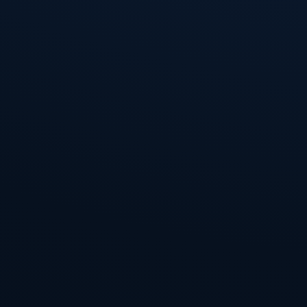
从整体
赛级别
而也有
202
从分组
深入拆
节奏更