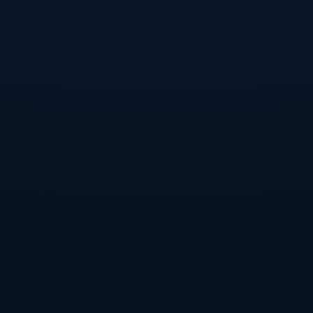
分组格局来看 2023世界杯小组赛延续了种子队分档和洲际平衡的原则 
对决 也让更多球队保留出线悬念 有的小组被外界视为典型的实力分层型
部分小组则呈现出高度均衡的态势 被媒体形容为
“死亡之组”
在这样的分
3世界杯小组赛分组及完整赛程一览
成为球迷在赛前研究的重点内容之一
看战术风格对撞
解各小组可以发现 本届赛事最大的看点之一在于风格对撞的密度显著提高
快 对抗更强的球队同组 比如有小组中同时汇聚技术流代表以及依靠高位