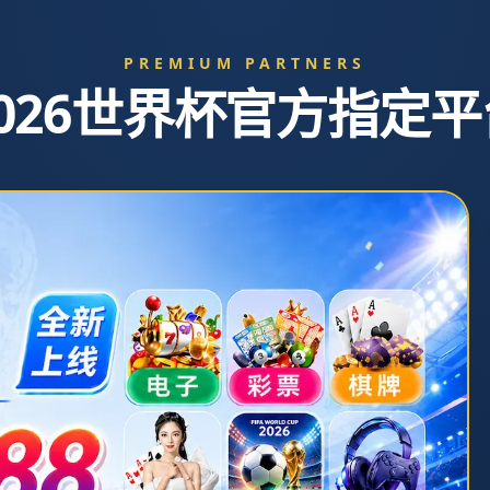
首页
关于我们
产品展示
新闻资讯