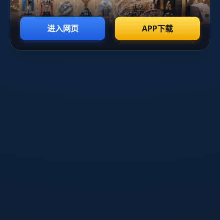
中心
2023世界杯小组赛分组及
发布时间：2026-07-07T09:28:51
3世界杯小组赛分组及完整赛程一览深度解析
届世界级大赛中 小组赛阶段往往是观众情绪被迅速点燃的起点 而围绕
2
仪式开始就持续升温 不同风格的球队被分进同一小组 预示着全攻全守与
淘汰赛的走向 因此了解本届赛事的小组构成 赛程节奏以及关键对决 不
判断 从而看懂每一场背后隐藏的战术布局与心理博弈
分组格局概览