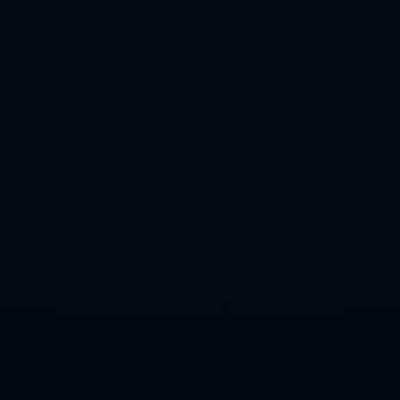
分析师和研究者，则会更关注可导出的原始数据、接口和指标完整
性，他们利用这些数据建立预测模型、评估战术风格聚类、挖掘潜
在球星，这已经将“查询”提升到“再创造”的层次。
避免数据误读和片面解读
全面查询世界杯比赛数据，并不意味着盲目信任任何一个数字。数
据的价值取决于上下文，同样的控球率在不同战术环境下可能有相
反的含义。一支主打快速反击的球队，控球时间本就不高，但他们
在进攻转换效率和高位抢断次数上可能十分突出。如果只根据表层
数据下结论，就容易把风格差异误判为实力差距。在使用世界杯比
赛数据大全时，需要结合比赛录像、战术背景以及对手特点进行综
合判断，避免将单一指标当作全部真相。
提升查询体验的实用策略
要让世界杯比赛数据真正为自己所用，可以尝试几种实用策略。其
一，建立个人“数据笔记”，将每次查询到的关键指标和图表截图分类
存档，方便日后对比和引用；其二，学会解读几项核心高频指标，
如xG、关键传球、压迫成功次数等，它们比传统的射门数、控球率
更能反映一场比赛的质量；其三，关注历届世界杯的长期数据趋
势，例如平均进球数的变化、防守犯规次数的变化，从而在宏观层
面感受世界杯风格的演化。这些看似细微的习惯，会在不知不觉中
升级你的世界杯数据素养。
让数据成为世界杯记忆的延伸
在信息过载的时代，真正稀缺的不是世界杯比赛数据本身，而是对
数据进行筛选、解读和讲述的能力。当我们谈论全面查询世界杯比
赛数据大全，目标并不是把所有数字都记在脑中，而是通过有目的