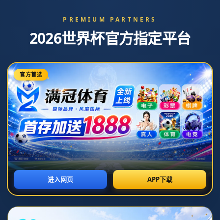
新闻中心
全面查询世界杯比赛数据大全
发布时间：2026-07-07T09:28:51+08:00
全面查询世界杯比赛数据大全的正确打开方式
当一届世界杯落下帷幕，人们很快就会发现，真正不会谢幕的，其