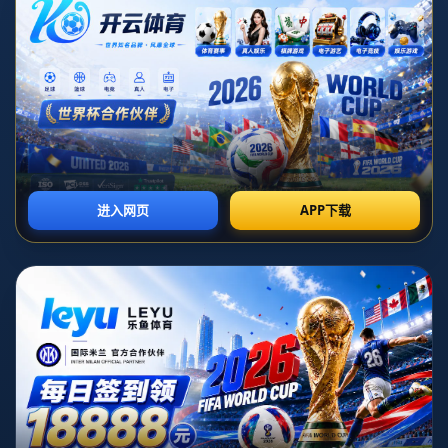
实是那一串串跳动的数字。从射门次数、控球率到跑动距离，从小
组赛积分到淘汰赛对阵路径，海量数据像一座待解的宝库。如何做
到全面查询世界杯比赛数据大全，并把这些冰冷的数字转化为有温
度的故事，已经成为球迷、媒体人乃至数据分析从业者共同关心的
话题。