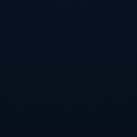
大全的关键。与其笼统搜索“世界杯数据”，不如结合年份、球队、球
员和指标类型进行精确检索，例如“世界杯 2018 法国 队 比赛 数据
控球率 射门 次数”或“历届 世界杯 射手 王 数据 对比”。这种将时间
维度、空间维度和统计维度相结合的关键词方式，更有利于系统返
回结构清晰、可直接利用的结果。注意在查询时适度加入数据大
全、历史数据、技术统计等描述词，可以显著提高检索相关度。
从案例看世界杯数据查询的实际应用
以某届世界杯冠军球队为例，很多人只记得他们最终捧杯，却忽视
了支撑他们登顶的系统数据轨迹。通过完整查询该队在整个赛事中
的比赛数据，可以发现他们在小组赛阶段的场均射门数可能并不突
出，但射正率与防守端成功拦截次数却明显领先于同组对手。通过
对比淘汰赛阶段的控球率和反击速度数据，能够看出教练组在战术
侧重点上的动态调整。再比如一名金靴得主，他的总进球数只是表
象，通过查询每场比赛的xG值、触球区域热区以及接应传球的数
量，可以进一步判断他究竟是依托团队体系受益，还是凭借个人能
力超额完成预期进球。类似案例说明，所谓世界杯比赛数据大全的
意义，不只是“知道结果”，而是追踪冠军和球星成长的逻辑链条。
从球迷到创作者世界杯数据如何服务不同人群