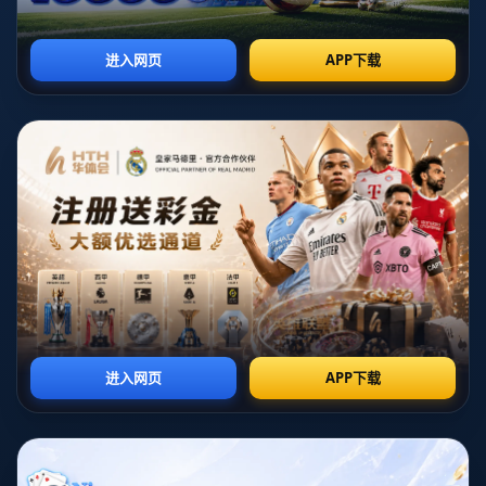
理解世界杯数据的多维度价值
所谓世界杯比赛数据大全，并不仅仅是比分和进球榜的简单罗列，