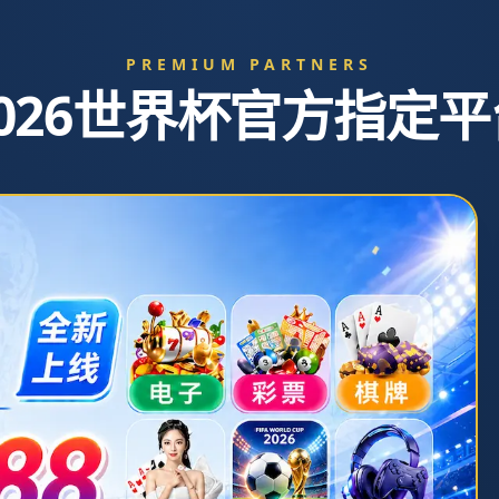
首页
关于我们
产品展示
新闻资讯