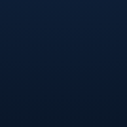
位与风格冲突的隐性影响
总体实力决定了球队在世界杯上的“上限”，那么战术对位和风格冲突，
不能只看某支球队的控球率或射门次数，还要理解他们的战术逻辑：是依
界杯赛场上，一个典型的案例是擅长控球的技术型球队遇上防守反击极为
一击致命。这样的对决模式在近几届大赛中屡见不鲜，说明风格克制的因