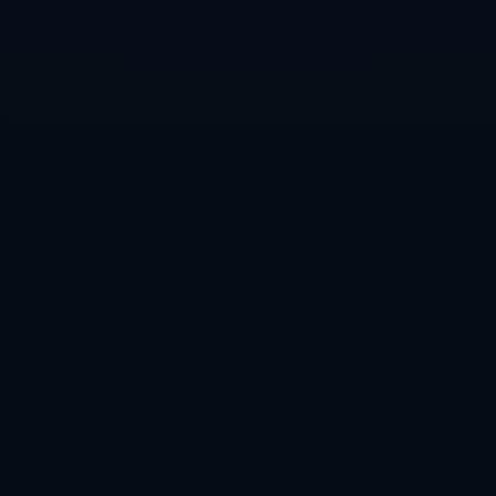
排与体能分配的暗战
赛程紧凑，球队在短时间内进行多场高强度比赛，体能与轮换策略对比赛
”：当一支球队在已经提前出线或几乎锁定排名的情况下，他们极有可能
没有悬念的比赛，出现阵容大量调整、节奏放缓甚至完全不同的战术试验
略这些隐形动机。长途飞行、昼夜节律变化和气候差异，也会对体能恢复