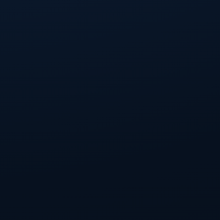
能被迫进行“不擅长的比赛”。
组赛、淘汰赛、半决赛和决赛，每一阶段的心理环境都
的策略，以降低失误和意外伤病的风险；而在需要净胜
差距悬殊的对决，反而出现大比分或“互爆”的局面。进
“拖进点球”的隐性目标，常常改写整场比赛的节奏。预
及主帅的性格：有的教练敢于在关键时刻大幅调整阵
线间距、对抗成功率等指标，让球迷可以用更加量化的
测比赛走势，还离不开对场上细节的定性解读。例如，
现轻伤或状态下滑，数据优势就会在短时间内被迅速削
组合，常常能够在短期内实现质量飞跃。理想的做法，
赛中的细微变化进行修正，做到既不迷信数字，也不完