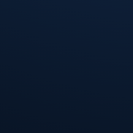
地 址 ：广东省汕尾市城区红草镇
邮 编 ：441502
电 话 ：18336925620
传 真 ：028-5350046