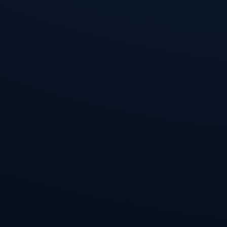
世界杯
以上，
半 半
发伤病
从初盘
初盘往
路出现
球偏浅
临场前
场降盘
压力是
读懂“
世界杯
强队盘
盘口却
另一类