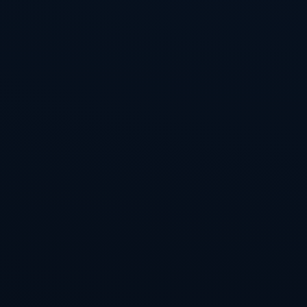
高，甚
和直觉
实战案
以某届
初盘开
反而多