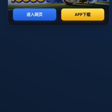
新闻中心
新闻
公司新闻
行业动态
揭秘世
每逢世
赛形势
正读懂
盘口与
要理解
平手 
较高的
普遍看
世界杯
全国服务热线：028-5350046