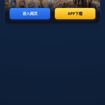
中心
揭秘世界杯盘口赔率走势
发布时间：2026-07-07T09:28:51
界杯盘口赔率走势与投注技巧深度解析
界杯，除了球迷们对精彩对决的期待之外，盘口与赔率的起伏同样牵动着
的判断、市场情绪的波动以及信息差带来的机会。很多人只是盯着哪队更
世界杯盘口赔率走势，不仅要了解基本概念，更要学会从赔率细微变化中
赔率的核心逻辑
世界杯盘口，首先要搞清楚盘口和赔率各自扮演的角色。盘口更像是一条
让平半 让半球等，而赔率则体现资金分布与风险补偿。简单说，盘口负责“
主胜赔率时，往往意味着庄家认为强队赢球不轻松，需要用更高的回报吸
好一边倒的趋势。
盘口赔率走势的常见特征