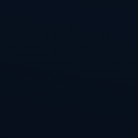
能提供
观赛 
了 一