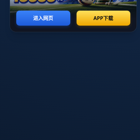
新闻中心
新闻
公司新闻
行业动态
观看世
四年一
让你在
能否真
在确定
有人则
维度来
员却看
首先在
方案 
电视端
众来说
全国服务热线：028-5350046
从画质