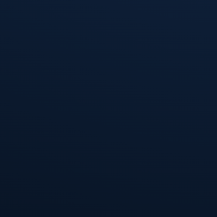
焦点战
地 址 ：广东省汕尾市城区红草镇
择平台
邮 编 ：441502
并且在
电 话 ：18336925620
个时间
传 真 ：028-5350046