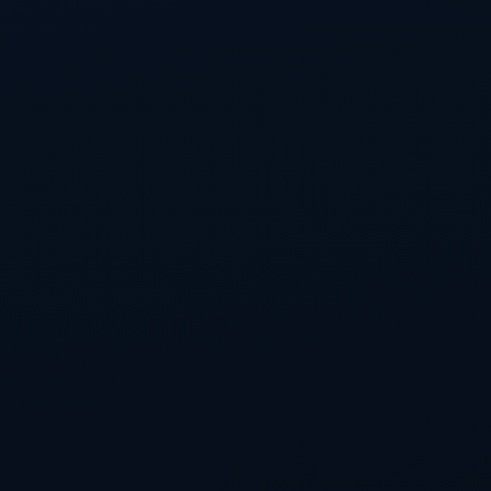
间弹幕开关 就能让一家人舒舒服服地在沙发上完成整晚
放功能 都直接关系到体验质量 一些平台还在移动端加入
方式 对租房族和学生党是非常友好的一种选择