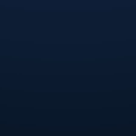
 很容易出现同时在线用户激增的情况 一些小平台往往在此时暴露出带宽不
时 可以提前关注过往大赛期间的口碑评价 例如有用户反馈某平台在上一
进球瞬间仅落后电视直播不到几秒 对于喜欢在社交媒体同步吐槽或和朋友
点发出欢呼 才真正有身临其境的感觉