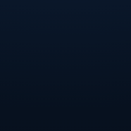
适配方面 一个优秀的世界杯直播平台 应当同时兼顾 客厅大屏和个人移动