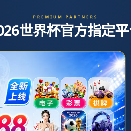
首页
关于我们
产品展示
新闻资讯