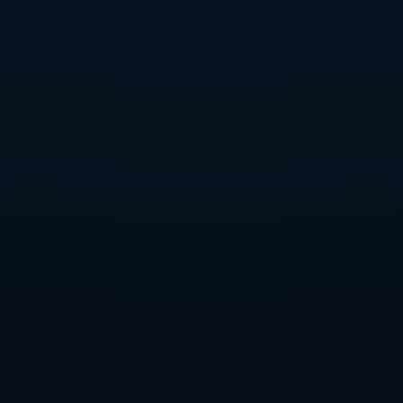
模型。从分析角度看，赔率更适合作为参考基准和校准工具，而不是被被
行对比，当两者差异明显时，说明市场可能高估或低估了某队的真实胜算
“硬数据”相比，世界杯赛果预测中还存在大量难以量化的软因素与心理变量
球员的领导力等，都能显著影响最终赛果。一支纸面实力极强的球队，如
或队内矛盾的风险，导致后续赛事继续失常。这些因素难以直接写进公式
和临场策略假设，对同一场比赛分别估算多个情境下的概率分布，再综合