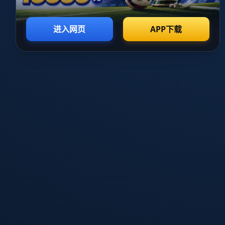
新闻中心
新闻
公司新闻
行业动态
世界杯
全国服务热线：028-5350046