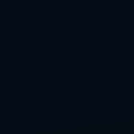
门意外出局为例，赛前大多数统计模型都根据其长期战绩
率。但如果回看当时的细节 不少球队在赛前便出现伤病
被完全捕捉，而一些兼顾视频分析和战术评估的专业团队
这类案例说明，世界杯赛果预测趋势正在从“单维度数
真实概率的视角。
步骤 首先是数据层的清洗与选择，避免过度依赖无关
验，既可采用相对透明的统计模型以便解释，又可用机器
是否明显偏离“集体判断” 如果偏离过大，要么是发现
推进，新的伤停数据 心理状态 信心曲线都应反映在模