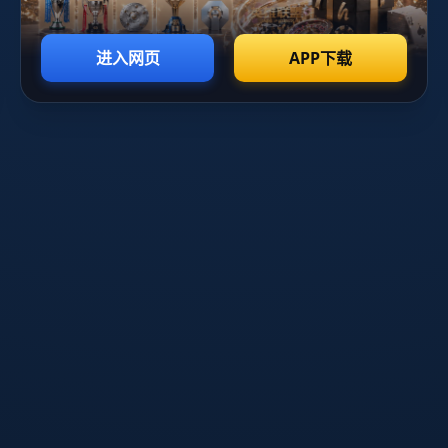
中心
全面分析世界杯赛果预测
发布时间：2026-07-07T09:28:51
赛果预测趋势与方法深度解读