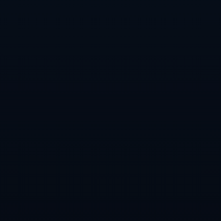
型的案例是最近几届世界杯中频繁上演的“强队翻车”。以某届小组赛豪
身价给出了超过70的晋级概率，而部分博彩机构也给出了极低的淘汰赔
阵容更替过快 战术尚未磨合等隐患。单就数据模型而言，这些信息很难
前就下调了对其晋级概率的预期，从而在赔率波动中获得更有利的位置。
”走向“数据 战术 情报”多维融合，谁能更好整合信息，谁就拥有更接近
角度谈，构建一个相对可靠的世界杯赛果预测流程，一般会经历几个关键
并对友谊赛 预选赛与正式大赛进行权重区分 其次是模型层的建立与检
型挖掘复杂模式 其三是引入赔率与专家观点作为外部校准，检查预测结果
估的机会，要么是模型存在设定性错误 最后则是动态更新机制 随着赛事
而非沿用赛前的“静态预测”。