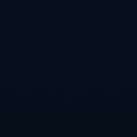
涯也达到了一个新的高度。而帕利尼亚追求的，正是这种层次的职
业提升。