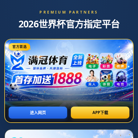
新闻中心
帕利尼亞拒絕富勒姆800萬歐元年薪續約合同