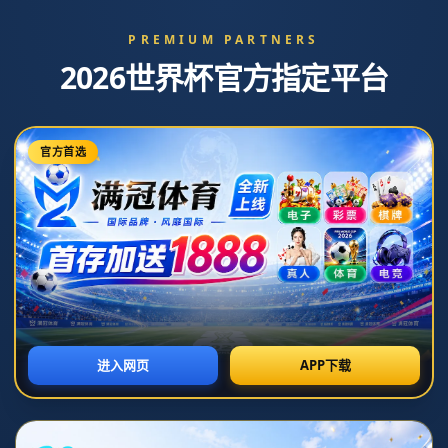
新闻中心
意甲第26輪AC米蘭1-1薩萊尼塔納 紅黑軍團獲