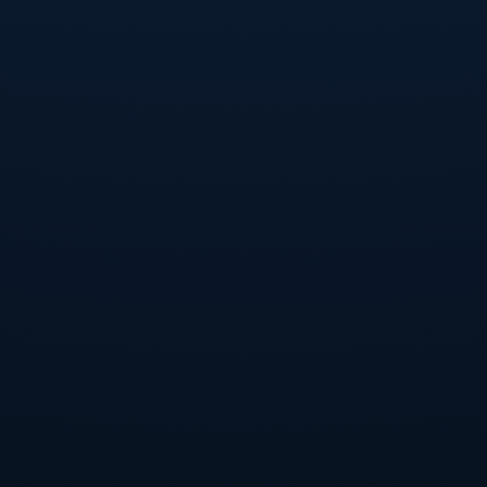
年的舞台上，不难想象会有这样的画面 一名被寄予厚望的前锋背负
着“国家希望”的标签，每次触球都会引来全场欢呼与对手的重点盯
防；也可能有这样一位球员 原本只是俱乐部的轮换成员，却在本届
世界杯中多次打入关键进球，成了媒体口中的“黑马前腰”。在决赛这
种一战定乾坤的场合，巨星或许会凭一脚远射、一记任意球或一次
绝妙助攻改变走势，而黑马则可能延续神奇，以不断前插、积极反
抢搅乱对手体系，完成从“临时主角”到“国家英雄”的最后一步。
心理博弈与经验差距的隐形影响