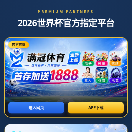
新闻中心
“2023年世界杯决赛时间及精彩看点”
发布时间：2026-07-07T09:28:51+08:00
2023年世界杯决赛时间及精彩看点深度前瞻
当球迷在日历上反复圈出那一天，等待的就不只是终场哨响的一