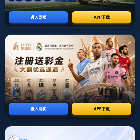
战术对决将成为最大看点
每一届世界杯决赛都在见证战术潮流的更迭，2023年世界杯决赛精
彩看点之一，毫无疑问是两位主教练的博弈。近年来，高位逼抢、
三中卫体系、伪九号、双组织核心等战术概念不断演化，决赛往往
是这些构想的“终极实验场”。一方可能坚持控球主导+短传渗透，强
调节奏控制与空间占据；另一方则选择快速反击+边路爆点，以少量
脚数撕开对手立足未稳的防线。当一个球队在前场丢失球权，下一
秒是就地反抢还是主动回撤，背后是对体能储备、战术纪律以及球
员心理承受力的综合考验，而这些在决赛的紧绷氛围下会被无限放
大。
明星球员与“黑马英雄”的碰撞