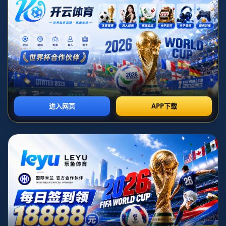
刻，而是整整90分钟甚至120分钟的心跳与共鸣。2023年世界杯决
赛时间一经敲定，关于赛程安排、战术博弈、明星球员以及冷门可
能的讨论便迅速升温。对于期待“熬一个夜，见一场巅峰”的观众来
说，提前了解决赛开球时间、观赛节奏和潜在焦点，不仅能规划好
自己的作息，更能在心理上进入一场世界级对决的“预备姿态”，从容
地迎接这场足坛最高舞台的终极较量。
决赛时间的确定为何如此重要
无论你身处哪个时区，世界杯决赛时间都不仅是一串数字，而是会
直接影响观赛体验的关键因素。对于身在亚洲的球迷来说，晚间或
凌晨的开球时间意味着需要提前调节睡眠和工作安排，有人选择“通
宵看球，早上接着上班”，有人则会精确计算中场休息喝咖啡的时
间，甚至有企业干脆为决赛夜临时调整值班表，以便员工能在不影
响工作进度的前提下，安心守在屏幕前。对广播和流媒体平台而
言，决赛时间也决定了黄金时段广告投放、直播带宽调配等一系列
商业与技术决策，稍有疏忽就可能出现延迟、卡顿、评论席混乱等
问题，影响全球观众的观感。
2023年世界杯决赛时间与赛程节奏
回顾整个赛事结构，决赛时间往往是事先写入竞赛规程的“圆心”。小
组赛、淘汰赛乃至半决赛的日期与间隔，都是围绕这个终极时间点
来精密排列。这样的设计使得两支闯入决赛的球队，能在高密度赛
程中获得相对公平的休整窗口，同时也便于各国转播机构提前排
期，围绕决赛打造从赛前预热、现场连线到赛后复盘的整体节目矩
阵。对球员而言，明确的决赛时间给予他们一个清晰“倒计时目标”，
可以根据剩余训练日仔细规划力量储备、伤病恢复和战术演练，实
现状态在那一晚的集中爆发。