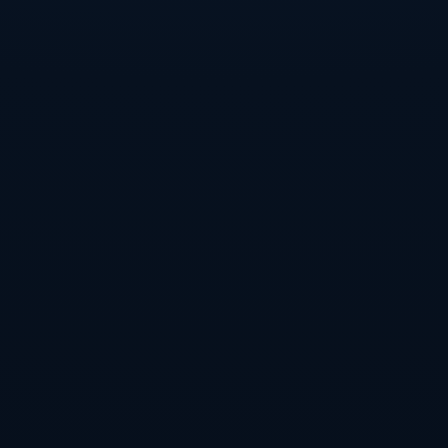
相比技术统计，决赛更难量化的是心理层面的较量。从更衣室到球
员通道，再到现场近十万名观众的呐喊，任何一个细节都可能改变
球员的心态。如果是首次打入世界杯决赛的球队，面对国歌奏响、
全球直播、奖杯就立在通道尽头的场面，部分球员难免出现紧张、
脚下发沉甚至简单传球失误增多的情况；而拥有多次决赛经验的传