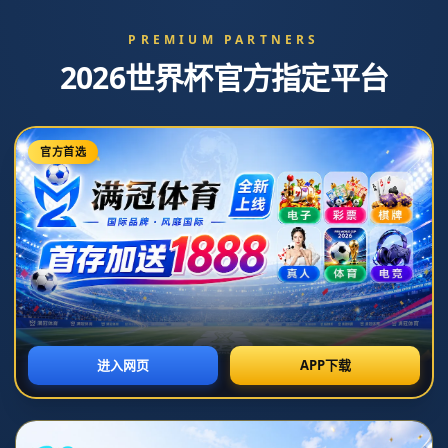
新闻中心
深度解析世界杯比赛结果与趋势分析
发布时间：2026-07-07T09:28:51+08:00
深度解读世界杯赛场背后的胜负密码
每一届世界杯结束后,人们往往只记得冠军的名字和几个经典进球,但