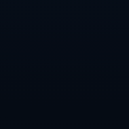
进一步拆解可以发现,这支球队的场均抢断位置明显前移,意味着他们
并不满足于在后场化解危机,而是通过前场反抢制造就地反击机会。
这一策略与现代趋势高度吻合 即用防守启动进攻,用逼抢创造空间。
当防守不再只是“抵挡”,而成为“进攻的前奏”,胜负的天平就开始向具
备整体压迫能力的球队倾斜。
球员结构与年龄曲线的隐性影响
世界杯比赛结果的深度解析,离不开对球队年龄结构的观察。历史经
验表明,夺冠球队通常集中在平均年龄26至28岁区间,既具备足够的
大赛经验,又保持良好的对抗与跑动能力。过于年轻的阵容容易在关
键时刻暴露心理波动,而过于老化的队伍则难以跟上高强度逼抢的节
奏。趋势上看,现代世界杯冠军普遍呈现“经验中轴 年轻边路”的结构
中后场由经验丰富的中卫与后腰镇守,边路和前场则交给爆发力更强
的年轻球员。
此外,多位置能力越来越被重视。能踢多个位置的“功能型球员”让教
练可以在不大幅换人的情况下灵活调整结构,根据比赛走势切换为三