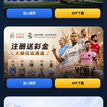
世界杯结果折射的战术演进趋势
如果把近几届世界杯连成一条时间线,会看出清晰的战术演化脉络。
2010年前后,以西班牙为代表的控球体系达到巅峰,高控球率与短传
渗透是主旋律;到了2014和2018,德国、法国等球队在传控基础上融
入高速切换的攻守转换;而2022卡塔尔世界杯中,我们则看到更多球
队采用高压逼抢 加快速反击的混合模式,甚至出现控球率并不占优却
能够最终夺冠的案例。这种变化说明,世界杯比赛结果正逐步从“谁能
掌控皮球”转向“谁能更高效地管理空间与节奏”。
值得注意的是,传统的控球率指标正被重新审视。大量比赛数据表明,
单纯高控球并不能保证胜利,反而是有效控球时间 前场30米区域的触
球次数 反抢后的进攻效率等指标,与最终结果有更高的相关性。球队
在战术上更追求纵向推进效率而非横向倒脚的体面,这也是为什么一
些不被看好的球队,可以通过紧凑防守加锋线高效终结,取得颇具含金
量的胜利。
数据统计揭示的致胜关键因素